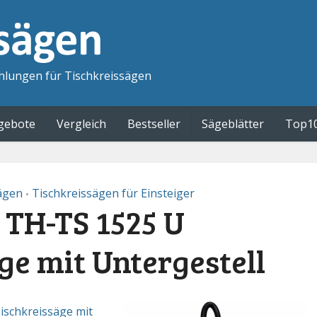
hlungen für Tischkreissägen
gebote
Vergleich
Bestseller
Sägeblätter
Top1
sägen
Tischkreissägen für Einsteiger
•
 TH-TS 1525 U
ge mit Untergestell
ischkreissäge mit