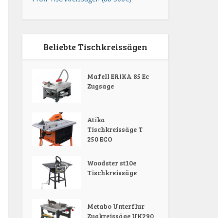
Beliebte Tischkreissägen
Mafell ERIKA 85 Ec
Zugsäge
Atika
Tischkreissäge T
250 ECO
Woodster st10e
Tischkreissäge
Metabo Unterflur
Zugkreissäge UK290