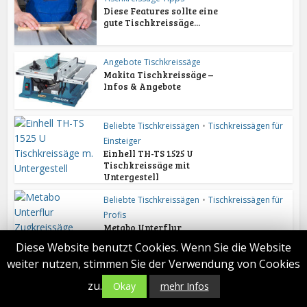
Diese Features sollte eine
gute Tischkreissäge...
Angebote Tischkreissäge
Makita Tischkreissäge –
Infos & Angebote
Beliebte Tischkreissägen
•
Tischkreissägen für
Einsteiger
Einhell TH-TS 1525 U
Tischkreissäge mit
Untergestell
Beliebte Tischkreissägen
•
Tischkreissägen für
Profis
Metabo Unterflur
Zugkreissäge UK290
Diese Website benutzt Cookies. Wenn Sie die Website
weiter nutzen, stimmen Sie der Verwendung von Cookies
Tischkreissäge Tipps
Ist ein Spaltkeil an der
zu.
Okay
mehr Infos
Tischkreissäge
zwingend...