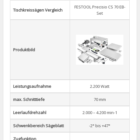
FESTOOL Precisio CS 70 EB-
Tischkreissägen Vergleich
Set
Produktbild
Leistungsaufnahme
2.200 Watt
max. Schnitttiefe
70 mm
Leerlaufdrehzahl
2.000 – 4.200 min-1
Schwenkbereich Sägeblatt
-2° bis +47°
Zugfunktion