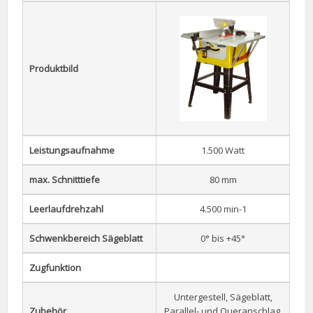
Produktbild
Leistungsaufnahme
1.500 Watt
max. Schnitttiefe
80 mm
Leerlaufdrehzahl
4.500 min-1
Schwenkbereich Sägeblatt
0° bis +45°
Zugfunktion
Untergestell, Sägeblatt,
Zubehör
Parallel- und Queranschlag,